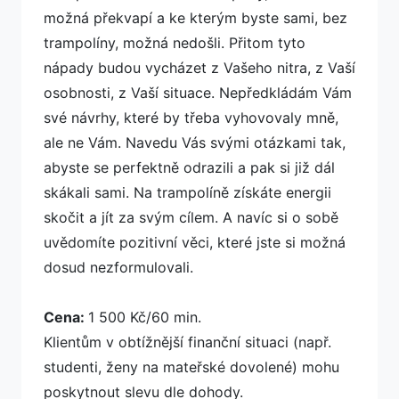
možná překvapí a ke kterým byste sami, bez
trampolíny, možná nedošli. Přitom tyto
nápady budou vycházet z Vašeho nitra, z Vaší
osobnosti, z Vaší situace. Nepředkládám Vám
své návrhy, které by třeba vyhovovaly mně,
ale ne Vám. Navedu Vás svými otázkami tak,
abyste se perfektně odrazili a pak si již dál
skákali sami. Na trampolíně získáte energii
skočit a jít za svým cílem. A navíc si o sobě
uvědomíte pozitivní věci, které jste si možná
dosud nezformulovali.
Cena:
1 500 Kč/60 min.
Klientům v obtížnější finanční situaci (např.
studenti, ženy na mateřské dovolené) mohu
poskytnout slevu dle dohody.