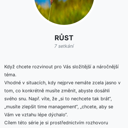
RŮST
7 setkání
Když chcete rozvinout pro Vás složitější a náročnější
téma.
Vhodné v situacích, kdy nejprve nemáte zcela jasno v
tom, co konkrétně musíte změnit, abyste dosáhli
svého snu. Např. víte, že „si to nechcete tak brát“,
„musíte zlepšit time management“, „chcete, aby se
Vám ve vztahu lépe dýchalo“.
Cílem této série je si prostřednictvím rozhovoru