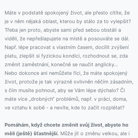
Máte v podstatě spokojený život, ale přesto cítíte, že
je v něm nějaká oblast, kterou by stálo za to vylepšit?
Třeba jen proto, abyste sami před sebou obstáli a
viděli, že nepřešlapujete na místě a posouváte se dál.
Např. lépe pracovat s vlastním časem, docílit zvýšení
platu, zlepšit si fyzickou kondici, rozhodnout se, zda
změnit zaměstnání, konečně se naučit anglicky...
Nebo dokonce ani nemůžete říci, že máte spokojený
život, protože je tak výrazně ovlivněn něčím zásadním,
s čím musíte pohnout, aby se Vám lépe dýchalo? Či
máte více „drobných“ problémů, např. v práci, doma,
ve vztahu k sobě - a nevíte, kde to začít rozplétat?
Pomáhám, když chcete změnit svůj život, abyste ho
měli (ještě) šťastnější.
Může jít o změnu velkou, ale i