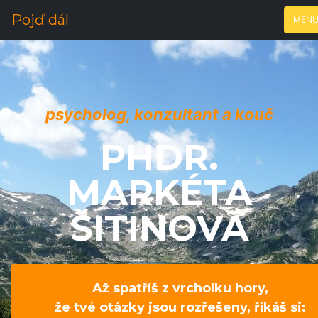
Pojď dál
MEN
psycholog, konzultant a kouč
PHDR.
MARKÉTA
ŠITINOVÁ
Až spatříš z vrcholku hory,
že tvé otázky jsou rozřešeny, říkáš si: