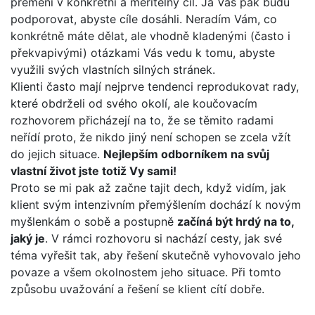
přemění v konkrétní a měřitelný cíl. Já Vás pak budu
podporovat, abyste cíle dosáhli. Neradím Vám, co
konkrétně máte dělat, ale vhodně kladenými (často i
překvapivými) otázkami Vás vedu k tomu, abyste
využili svých vlastních silných stránek.
Klienti často mají nejprve tendenci reprodukovat rady,
které obdrželi od svého okolí, ale koučovacím
rozhovorem přicházejí na to, že se těmito radami
neřídí proto, že nikdo jiný není schopen se zcela vžít
do jejich situace.
Nejlepším odborníkem na svůj
vlastní život jste totiž Vy sami!
Proto se mi pak až začne tajit dech, když vidím, jak
klient svým intenzivním přemýšlením dochází k novým
myšlenkám o sobě a postupně
začíná být hrdý na to,
jaký je
. V rámci rozhovoru si nachází cesty, jak své
téma vyřešit tak, aby řešení skutečně vyhovovalo jeho
povaze a všem okolnostem jeho situace. Při tomto
způsobu uvažování a řešení se klient cítí dobře.