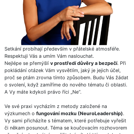
Setkání probíhají především v přátelské atmosféře.
Respektuji Vás a umím Vám naslouchat.
Nejlépe se přemýšlí
v prostředí důvěry a bezpečí
. Při
pokládání otázek Vám vysvětlím, jaký je jejich účel,
proč se ptám zrovna tímto způsobem. Budu Vás žádat
o svolení, když zamíříme do nového tématu či oblasti.
A Vy máte kdykoli právo říci „Ne“.
Ve své praxi vycházím z metody založené na
výzkumech o
fungování mozku (NeuroLeadership)
.
Vy sami přicházíte s tématem, které potřebuje vyřešit
či někam posunout. Téma se koučovacím rozhovorem