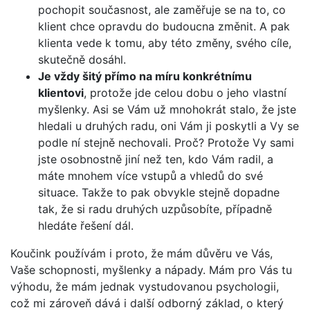
pochopit současnost, ale zaměřuje se na to, co
klient chce opravdu do budoucna změnit. A pak
klienta vede k tomu, aby této změny, svého cíle,
skutečně dosáhl.
Je vždy šitý přímo na míru konkrétnímu
klientovi
, protože jde celou dobu o jeho vlastní
myšlenky. Asi se Vám už mnohokrát stalo, že jste
hledali u druhých radu, oni Vám ji poskytli a Vy se
podle ní stejně nechovali. Proč? Protože Vy sami
jste osobnostně jiní než ten, kdo Vám radil, a
máte mnohem více vstupů a vhledů do své
situace. Takže to pak obvykle stejně dopadne
tak, že si radu druhých uzpůsobíte, případně
hledáte řešení dál.
Koučink používám i proto, že mám důvěru ve Vás,
Vaše schopnosti, myšlenky a nápady. Mám pro Vás tu
výhodu, že mám jednak vystudovanou psychologii,
což mi zároveň dává i další odborný základ, o který