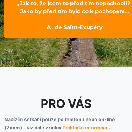
„Jak to, že jsem to před tím nepochopil?
Jako by před tím bylo co k pochopení…
A. de Saint-Exupéry
PRO VÁS
Nabízím setkání pouze po telefonu nebo on-line
(Zoom) - viz dále v sekci
Praktické informace
.