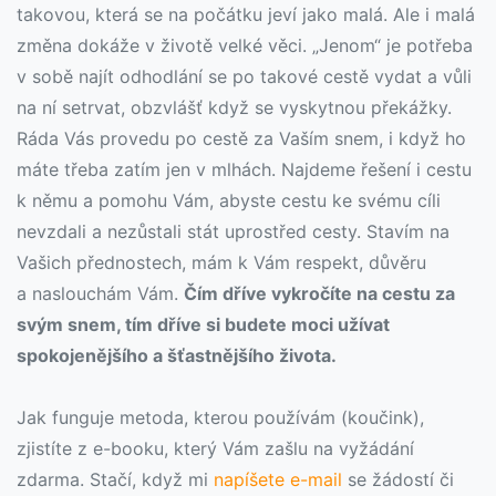
takovou, která se na počátku jeví jako malá. Ale i malá
změna dokáže v životě velké věci. „Jenom“ je potřeba
v sobě najít odhodlání se po takové cestě vydat a vůli
na ní setrvat, obzvlášť když se vyskytnou překážky.
Ráda Vás provedu po cestě za Vaším snem, i když ho
máte třeba zatím jen v mlhách. Najdeme řešení i cestu
k němu a pomohu Vám, abyste cestu ke svému cíli
nevzdali a nezůstali stát uprostřed cesty. Stavím na
Vašich přednostech, mám k Vám respekt, důvěru
a naslouchám Vám.
Čím dříve vykročíte na cestu za
svým snem, tím dříve si budete moci užívat
spokojenějšího a šťastnějšího života.
Jak funguje metoda, kterou používám (koučink),
zjistíte z e-booku, který Vám zašlu na vyžádání
zdarma. Stačí, když mi
napíšete e-mail
se žádostí či