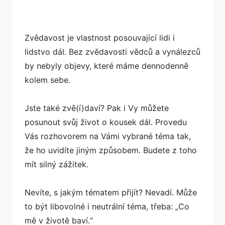
Zvědavost je vlastnost posouvající lidi i
lidstvo dál. Bez zvědavosti vědců a vynálezců
by nebyly objevy, které máme dennodenně
kolem sebe.
Jste také zvě(í)daví? Pak i Vy můžete
posunout svůj život o kousek dál. Provedu
Vás rozhovorem na Vámi vybrané téma tak,
že ho uvidíte jiným způsobem. Budete z toho
mít silný zážitek.
Nevíte, s jakým tématem přijít? Nevadí. Může
to být libovolné i neutrální téma, třeba: „Co
mě v životě baví.“