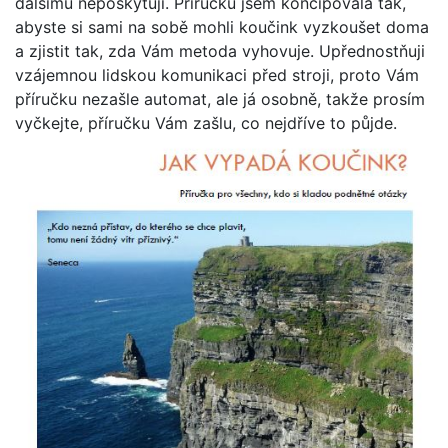
dalšímu neposkytuji. Příručku jsem koncipovala tak,
abyste si sami na sobě mohli koučink vyzkoušet doma
a zjistit tak, zda Vám metoda vyhovuje. Upřednostňuji
vzájemnou lidskou komunikaci před stroji, proto Vám
příručku nezašle automat, ale já osobně, takže prosím
vyčkejte, příručku Vám zašlu, co nejdříve to půjde.