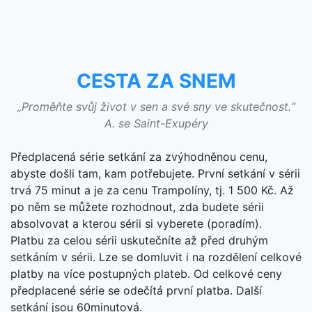
CESTA ZA SNEM
„Proměňte svůj život v sen a své sny ve skutečnost.“
A. se Saint-Exupéry
Předplacená série setkání za zvýhodněnou cenu,
abyste došli tam, kam potřebujete. První setkání v sérii
trvá 75 minut a je za cenu Trampolíny, tj. 1 500 Kč. Až
po něm se můžete rozhodnout, zda budete sérii
absolvovat a kterou sérii si vyberete (poradím).
Platbu za celou sérii uskutečníte až před druhým
setkáním v sérii. Lze se domluvit i na rozdělení celkové
platby na více postupných plateb. Od celkové ceny
předplacené série se odečítá první platba. Další
setkání jsou 60minutová.